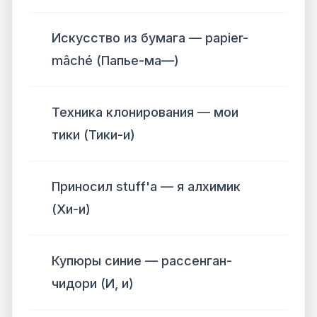
Искусство из бумага — papier-
mâché (Папье-ма—)
Техника клонирования — мои
тики (Тики-и)
Приносил stuff'а — я алхимик
(Хи-и)
Купюры синие — рассенган-
чидори (И, и)