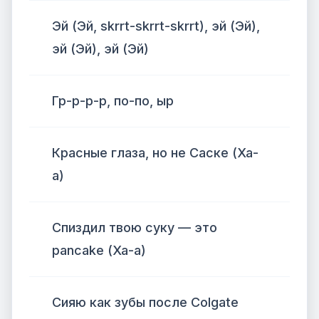
Эй (Эй, skrrt-skrrt-skrrt), эй (Эй),
эй (Эй), эй (Эй)
Гр-р-р-р, по-по, ыр
Красные глаза, но не Саске (Ха-
а)
Спиздил твою суку — это
pancake (Ха-а)
Сияю как зубы после Colgate