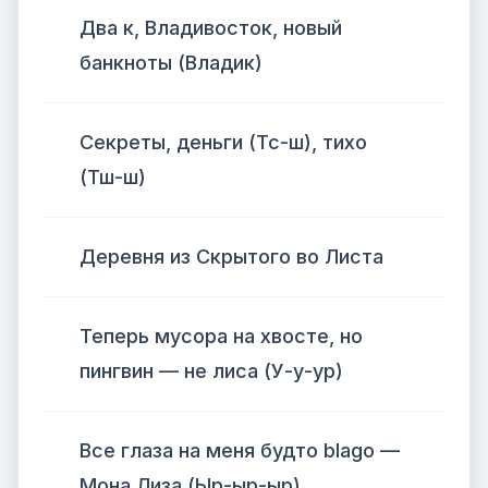
Два к, Владивосток, новый
банкноты (Владик)
Секреты, деньги (Тс-ш), тихо
(Тш-ш)
Деревня из Скрытого во Листа
Теперь мусора на хвосте, но
пингвин — не лиса (У-у-ур)
Все глаза на меня будто blago —
Мона Лиза (Ыр-ыр-ыр)