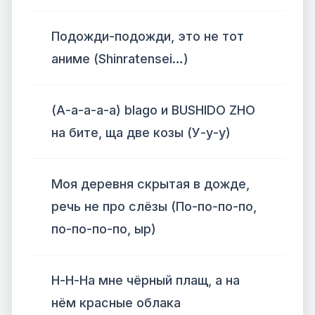
Подожди-подожди, это не тот
аниме ​(Shinratensei…)
​(А-а-а-а-а) blago и BUSHIDO ZHO
на бите, ща две козы (У-у-у)
Моя деревня скрытая в дожде,
речь не про слёзы (По-по-по-по,
по-по-по-по, ыр)
Н-Н-На мне чёрный плащ, а на
нём красные облака