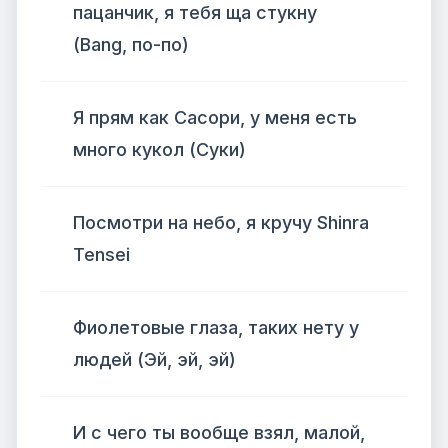
пацанчик, я тебя ща стукну
(Bang, по-по)
Я прям как Сасори, у меня есть
много кукол (Суки)
Посмотри на небо, я кручу Shinra
Tensei
Фиолетовые глаза, таких нету у
людей (Эй, эй, эй)
И с чего ты вообще взял, малой,