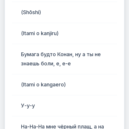
(Shōshi)
(Itami o kanjiru)
Бумага будто Конан, ну а ты не
знаешь боли, е, е-е
(Itami o kangaero)
У-у-у
На-На-На мне чёрный плащ, а на