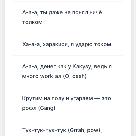
А-а-а, ты даже не понял ничё
толком
Ха-а-а, харакири, я ударю током
А-а-а, денег как у Какузу, ведь я
много work'ал (О, cash)
Крутим на полу и угараем — это
рофл (Gang)
Тук-тук-тук-тук (Grrah, pow),